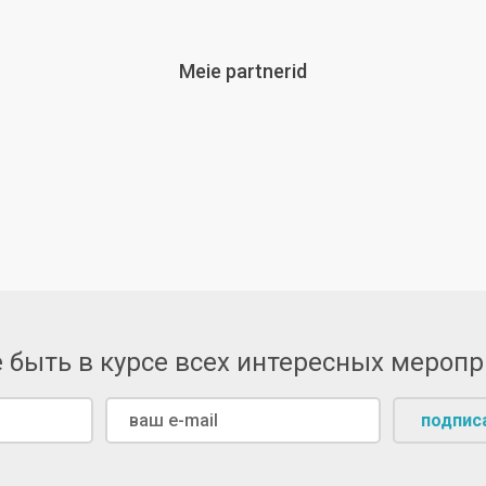
Meie partnerid
 быть в курсе всех интересных мероп
подпис