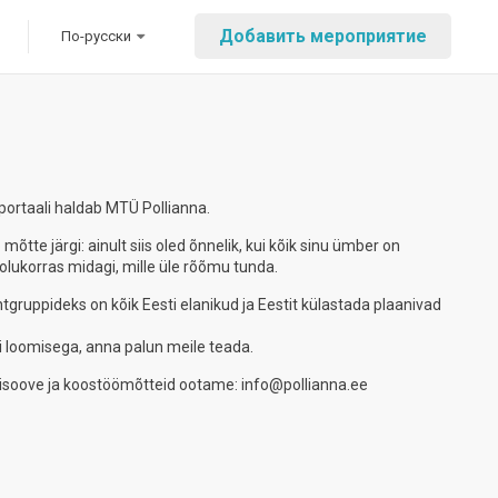
Добавить мероприятие
По-русски
portaali haldab MTÜ Pollianna.
te järgi: ainult siis oled õnnelik, kui kõik sinu ümber on
 olukorras midagi, mille üle rõõmu tunda.
gruppideks on kõik Eesti elanikud ja Eestit külastada plaanivad
ni loomisega, anna palun meile teada.
amisoove ja koostöömõtteid ootame: info@pollianna.ee