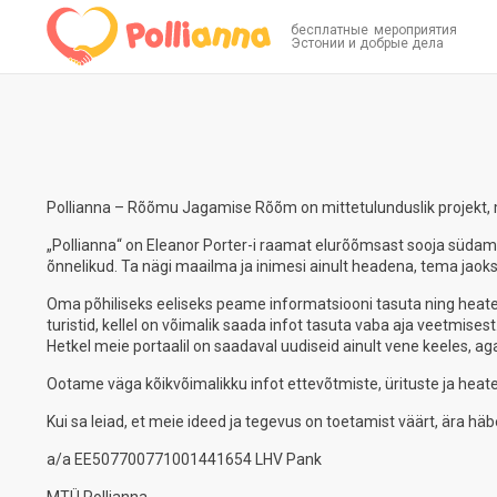
бесплатные мероприятия
Эстонии и добрые дела
Pollianna – Rõõmu Jagamise Rõõm on mittetulunduslik projekt, mi
„Pollianna“ on Eleanor Porter-i raamat elurõõmsast sooja südameg
õnnelikud. Ta nägi maailma ja inimesi ainult headena, tema jaoks 
Oma põhiliseks eeliseks peame informatsiooni tasuta ning heateg
turistid, kellel on võimalik saada infot tasuta vaba aja veetmisest
Hetkel meie portaalil on saadaval uudiseid ainult vene keeles, a
Ootame väga kõikvõimalikku infot ettevõtmiste, ürituste ja heat
Kui sa leiad, et meie ideed ja tegevus on toetamist väärt, ära hä
a/a EE507700771001441654 LHV Pank