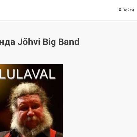
Войти
да Jõhvi Big Band