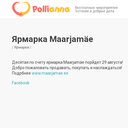
бесплатные мероприятия
Эстонии и добрые дела
Ярмарка Maarjamäe
/ Ярмарки /
Десятая по счету ярмарка Maarjamäe порйдет 29 августа!
Добро пожаловать продавать, покупать и наслаждаться!
Подрбнее
www.maarjamae.ee
Facebook