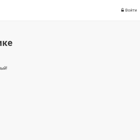
Войти
мке
ный!