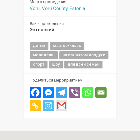
Место проведения:
Võru, Võru County, Estonia
Язык проведения:
Эстонский
детям
мастер-класс
молодёжь
на открытом воздухе
спорт
шоу
для всей семьи
Поделиться мероприятием: