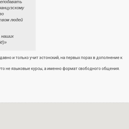
реподавать
ранцузскому
во
твом людей
и наших
t!)»
вно и только учит эстонский, на первых порах в дополнение к
Это не языковые курсы, а именно формат свободного общения.