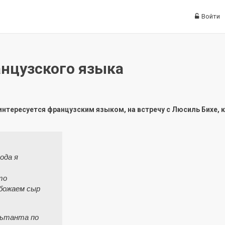
Войти
анцузского языка
о интересуется французским языком, на встречу с Люсиль Бихе, 
ода я
то
обожаем сыр
льтанта по