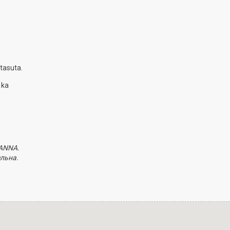
tasuta.
 ka
ANNA.
льна.