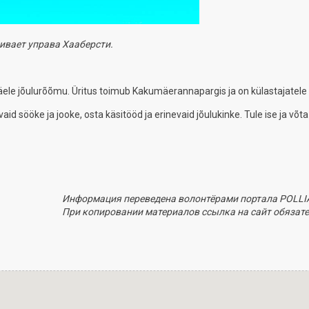
ивает управа Хааберсти.
le jõulurõõmu. Üritus toimub Kakumäerannapargis ja on külastajatele 
d sööke ja jooke, osta käsitööd ja erinevaid jõulukinke. Tule ise ja võta
Информация переведена волонтёрами портала POLLI
При копировании материалов ссылка на сайт обязате