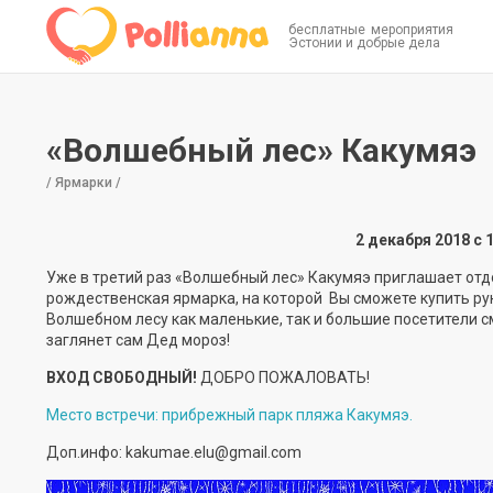
бесплатные мероприятия
Эстонии и добрые дела
«Волшебный лес» Какумяэ
/ Ярмарки /
2 декабря 2018 с 
Уже в третий раз «Волшебный лес» Какумяэ приглашает отдо
рождественская ярмарка, на которой Вы сможете купить ру
Волшебном лесу как маленькие, так и большие посетители с
заглянет сам Дед мороз!
ВХОД СВОБОДНЫЙ!
ДОБРО ПОЖАЛОВАТЬ!
Место встречи: прибрежный парк пляжа Какумяэ.
Доп.инфо: kakumae.elu@gmail.com