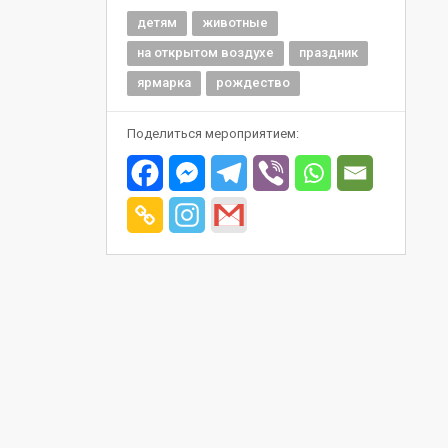
детям
животные
на открытом воздухе
праздник
ярмарка
рождество
Поделиться мероприятием: