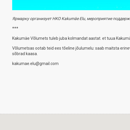
Ярмарку организует НКО Kakumäe Elu, мероприятие поддерж
***
Kakumäe Võlumets tuleb juba kolmandat aastat. et tuua Kakumäe
Võlumetsas ootab teid ees tõeline jõulumelu: saab maitsta erinevai
sõbrad kaasa.
kakumae.elu@gmail.com