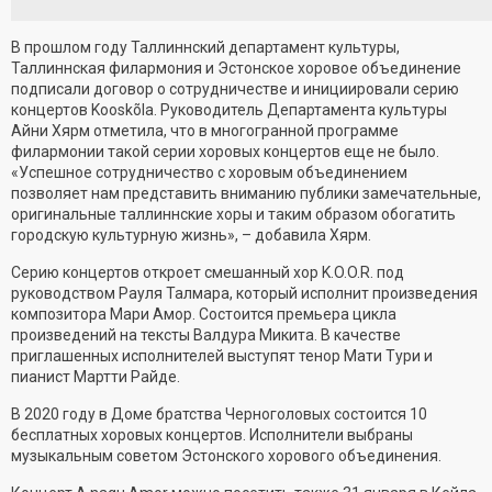
В прошлом году Таллиннский департамент культуры,
Таллиннская филармония и Эстонское хоровое объединение
подписали договор о сотрудничестве и инициировали серию
концертов Kooskõla. Руководитель Департамента культуры
Айни Хярм отметила, что в многогранной программе
филармонии такой серии хоровых концертов еще не было.
«Успешное сотрудничество с хоровым объединением
позволяет нам представить вниманию публики замечательные,
оригинальные таллиннские хоры и таким образом обогатить
городскую культурную жизнь», – добавила Хярм.
Серию концертов откроет смешанный хор K.O.O.R. под
руководством Рауля Талмара, который исполнит произведения
композитора Мари Амор. Состоится премьера цикла
произведений на тексты Валдура Микита. В качестве
приглашенных исполнителей выступят тенор Мати Тури и
пианист Мартти Райде.
В 2020 году в Доме братства Черноголовых состоится 10
бесплатных хоровых концертов. Исполнители выбраны
музыкальным советом Эстонского хорового объединения.