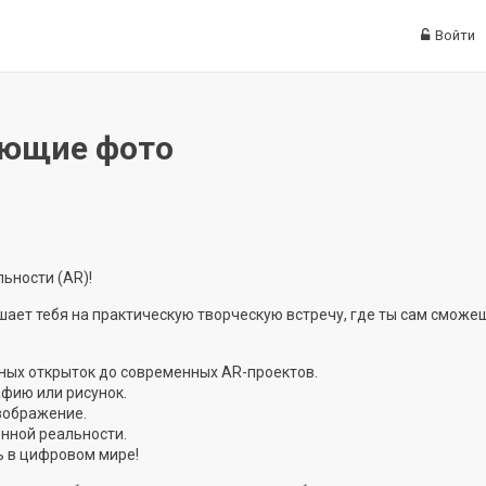
Войти
ающие фото
ьности (AR)!
шает тебя на практическую творческую встречу, где ты сам сможе
ных открыток до современных AR-проектов.
фию или рисунок.
изображение.
енной реальности.
ь в цифровом мире!