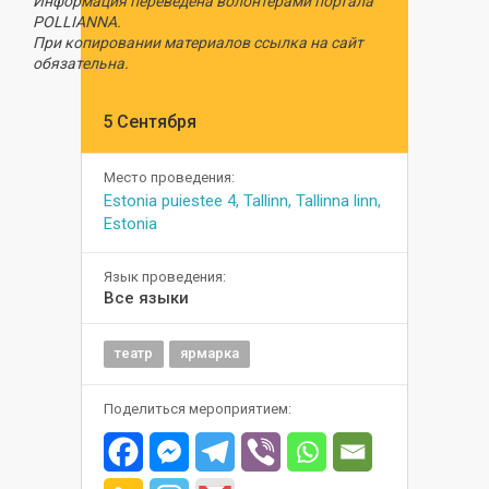
Информация переведена волонтёрами портала
POLLIANNA.
При копировании материалов ссылка на сайт
обязательна.
5 Сентября
Место проведения:
Estonia puiestee 4, Tallinn, Tallinna linn,
Estonia
Язык проведения:
Все языки
театр
ярмарка
Поделиться мероприятием: