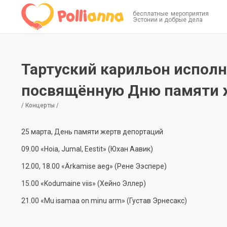
бесплатные мероприятия
Эстонии и добрые дела
Тартуский карильон испол
посвящённую Дню памяти 
/ Концерты /
25 марта, День памяти жертв депортаций
09.00 «Hoia, Jumal, Eestit» (Юхан Аавик)
12.00, 18.00 «Ärkamise aeg» (Рене Ээспере)
15.00 «Kodumaine viis» (Хейно Эллер)
21.00 «Mu isamaa on minu arm» (Густав Эрнесакс)