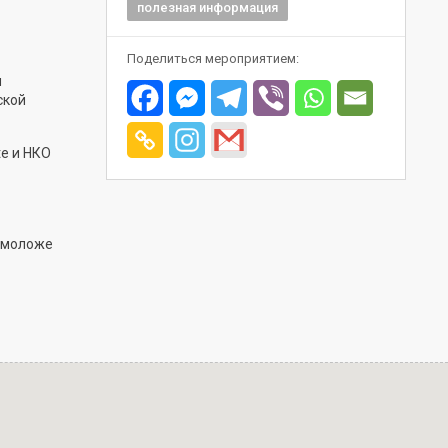
полезная информация
Поделиться мероприятием:
и
ской
te и НКО
е моложе