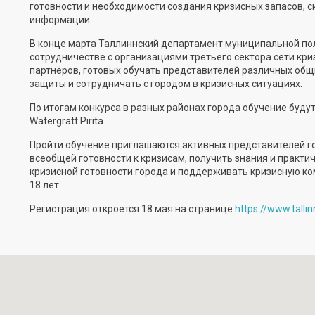
готовности и необходимости
создания
кризисных запасов, 
информации.
В конце марта Таллиннский департамент
муниципальной
пол
сотрудничестве с организациями третьего сектора сети кр
партнёров, готовых обучать
представителей различных общ
защиты и сотрудничать с городом в кризисных ситуациях.
По итогам конкурса в разных районах города обучение будут п
Watergratt Pirita.
Пройти обучение
приглашаются активных
представителей
г
всеобщей готовности к кризисам
, получить знания и практи
кризисной готовности города и поддерживать кризисную ко
18 лет.
Регистрация откроется 18 мая на странице
https://www.tallin