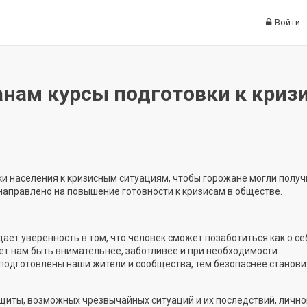
Войти
анам курсы подготовки к кри
ки населения к кризисным ситуациям, чтобы горожане могли получ
направлено на повышение готовности к кризисам в обществе.
даёт уверенность в том, что человек сможет позаботиться как о себ
ет нам
быть внимательн
ее
, заботлив
ее
и при необходимости
 подготовлены наши жители и
сообщества
, тем безопаснее станови
щиты, возможных чрезвычайных ситуаций и их последствий, лично