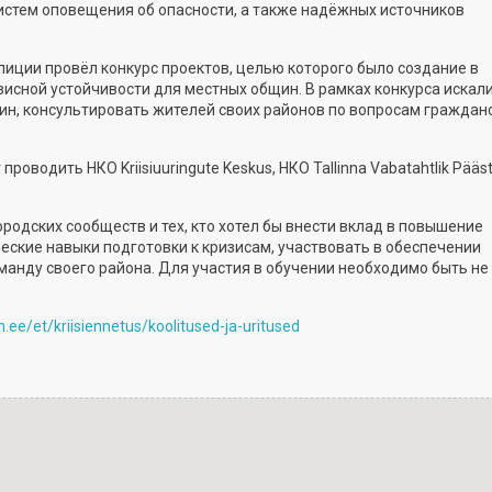
систем оповещения об опасности, а также надёжных источников
иции провёл конкурс проектов, целью которого было создание в
изисной устойчивости
для местных общин
. В рамках конкурса искал
ин
, консультировать жителей своих районов по вопросам граждан
роводить НКО Kriisiuuringute Keskus, НКО Tallinna Vabatahtlik Pääs
ородских сообществ и
тех
,
кто хотел бы
внести вклад в
повышение
ческие навыки подготовки к кризисам, участвовать в обеспечении
манду своего района. Для участия в обучении необходимо быть н
n.ee/et/kriisiennetus/koolitused-ja-uritused