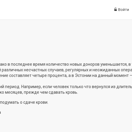
Войти
нако в последнее время количество новых доноров уменьшается, в 
й различных несчастных случаев, регулярных и неожиданных опер
ние составляет четыре процента, а в Эстонии на данный момент —
ий период. Например, если человек только что вернулся из длител
ко месяцев, прежде чем сдавать кровь.
т подумать о сдаче крови.
а