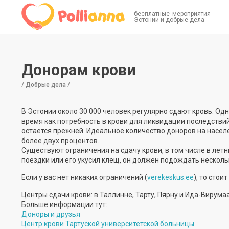
бесплатные мероприятия
Эстонии и добрые дела
Донорам крови
/ Добрые дела /
В Эстонии около 30 000 человек регулярно сдают кровь. Од
время как потребность в крови для ликвидации последстви
остается прежней. Идеальное количество доноров на населе
более двух процентов.
Существуют ограничения на сдачу крови, в том числе в летн
поездки или его укусил клещ, он должен подождать несколь
Если у вас нет никаких ограничений (
verekeskus.ee
), то стои
Центры сдачи крови: в Таллинне, Тарту, Пярну и Ида-Вирума
Больше информации тут:
Доноры и друзья
Центр крови Тартуской университетской больницы