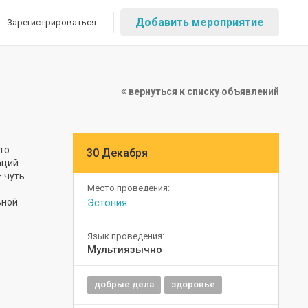
Добавить мероприятие
Зарегистрироваться
вернуться к списку объявлений
то
30 Декабря
аций
 чуть
Место проведения:
ьной
Эстония
Язык проведения:
Мультиязычно
добрые дела
здоровье