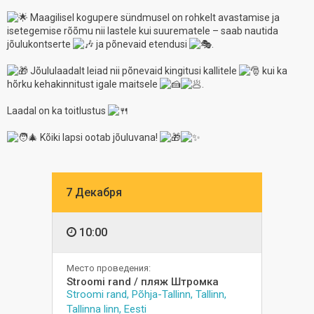
Maagilisel kogupere sündmusel on rohkelt avastamise ja
isetegemise rõõmu nii lastele kui suurematele – saab nautida
jõulukontserte
ja põnevaid etendusi
.
Jõululaadalt leiad nii põnevaid kingitusi kallitele
kui ka
hõrku kehakinnitust igale maitsele
.
Laadal on ka toitlustus
Kõiki lapsi ootab jõuluvana!
7 Декабря
10:00
Место проведения:
Stroomi rand / пляж Штромка
Stroomi rand, Põhja-Tallinn, Tallinn,
Tallinna linn, Eesti