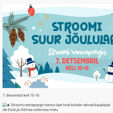
7. detsembril kell 10-16
Stroomi rannapargis toimuv laat toob kohale vahvad kauplejad
üle Eesti ja rõõmsa ostlemise melu.