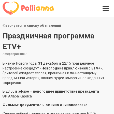
вернуться к списку объявлений
Праздничная программа
ETV+
/ Мероприятия /
В канун Нового года,
31 декабря
, в 22:15 праздничное
настроение создадут
«Новогодние приключения с ETV+»
.
Зрителей ожидает теплая, ироничная и по-настоящему
праздничная история, полная чудес, юмора и неожиданных
сюрпризов.
В 23:50 в эфире –
новогоднее приветствие президента
ЭР
Алара Кариса.
Фильмы: документальное кино и киноклассика
Следуя доброй традиции, в эти праздничные дни ETV+