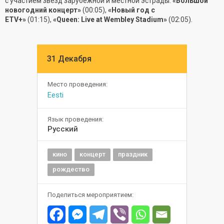
с участием звезд зарубежной и местной эстрады:
«Большой
новогодний концерт»
(00:05),
«Новый год с
ETV+»
(01:15),
«Queen: Live at Wembley Stadium»
(02:05).
31 Декабря
Место проведения:
Eesti
Язык проведения:
Русский
кино
концерт
праздник
рождество
Поделиться мероприятием: