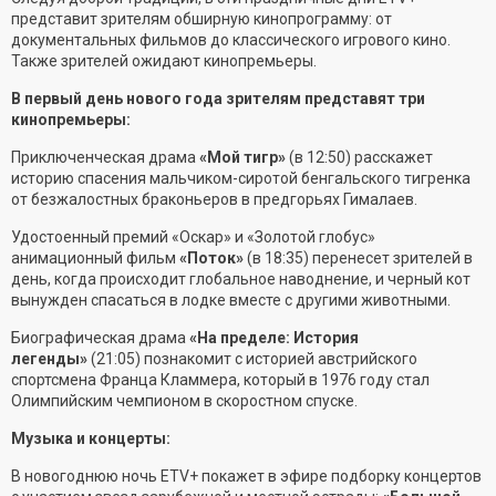
представит зрителям обширную кинопрограмму: от
документальных фильмов до классического игрового кино.
Также зрителей ожидают кинопремьеры.
В первый день нового года зрителям представят три
кинопремьеры:
Приключенческая драма
«Мой тигр»
(в 12:50) расскажет
историю спасения мальчиком-сиротой бенгальского тигренка
от безжалостных браконьеров в предгорьях Гималаев.
Удостоенный премий «Оскар» и «Золотой глобус»
анимационный фильм
«Поток»
(в 18:35) перенесет зрителей в
день, когда происходит глобальное наводнение, и черный кот
вынужден спасаться в лодке вместе с другими животными.
Биографическая драма
«На пределе: История
легенды»
(21:05) познакомит с историей австрийского
спортсмена Франца Кламмера, который в 1976 году стал
Олимпийским чемпионом в скоростном спуске.
Музыка и концерты:
В новогоднюю ночь ETV+ покажет в эфире подборку концертов