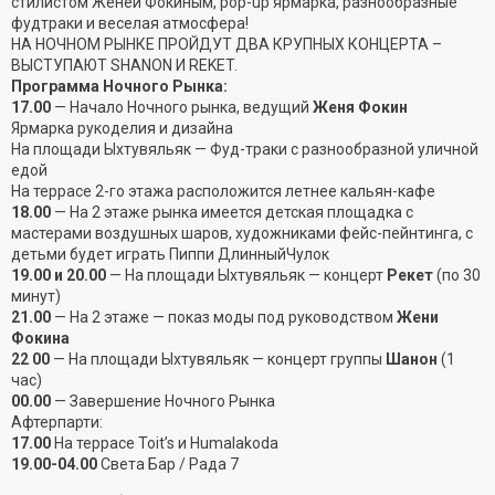
стилистом Женей Фокиным, pop-up ярмарка, разнообразные
фудтраки и веселая атмосфера!
НА НОЧНОМ РЫНКЕ ПРОЙДУТ ДВА КРУПНЫХ КОНЦЕРТА –
ВЫСТУПАЮТ SHANON И REKET.
Программа Ночного Рынка:
17.00
— Начало Ночного рынка, ведущий
Женя Фокин
Ярмарка рукоделия и дизайна
На площади Ыхтувяльяк — Фуд-траки с разнообразной уличной
едой
На террасе 2-го этажа расположится летнее кальян-кафе
18.00
— На 2 этаже рынка имеется детская площадка с
мастерами воздушных шаров, художниками фейс-пейнтинга, с
детьми будет играть Пиппи ДлинныйЧулок
19.00 и 20.00
— На площади Ыхтувяльяк — концерт
Рекет
(по 30
минут)
21.00
— На 2 этаже — показ моды под руководством
Жени
Фокина
22 00
— На площади Ыхтувяльяк — концерт группы
Шанон
(1
час)
00.00
— Завершение Ночного Рынка
Афтерпарти:
17.00
На террасе Toit’s и Humalakoda
19.00-04.00
Света Бар / Рада 7