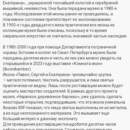
Екатерина», , украшенной тончайшей золотой и серебряной
вышивкой, неизвестна. Она была передана музею в 1980-е
годы. Исследования этой иконы ранее не проводились, а
плачевное состояние препятствует ее экспонированию.
В 1950-е годы двадцатого века практически все иконы из
коллекции музея были списаны, поскольку в то время
сакральное искусство не считалось значимой частью наследия.
В 1980-2000 года при помощи Департамента пограничной
охраны Эстонии и коллег из Санкт-Петербурга музею были
переданы десятки икон и часть из них уже можно увидеть на
открывшейся в 2023 году выставке «Комната икон»
(Ikoonikamber).
Икона «Павел, Сергей и Екатерина» чрезвычайно хрупка
— металл потемнел, текстиль разрушается, и лики святых
практически не видны. Лишь после реставрации можно будет
оценить мастерство создателей. В рамках другого проекта
музея, «Нарвское деревянное барокко», уже удалось сделать
некоторые открытия, подтвердившие, что эта икона уникальна.
Анализ XRF показал, что лица святых выполнены не из металла,
а из еще неопознанного материала. Это вызывает еще
больший интерес к данному экспонату.
Для проведения реставрации понадобятся десятки часов
работы опытных специалистов. Стоимость реставрации