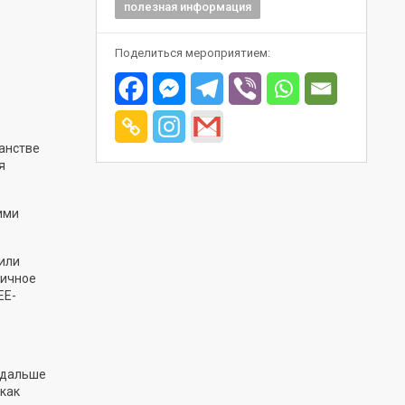
полезная информация
Поделиться мероприятием:
анстве
я
ими
или
вичное
EE-
подальше
 как