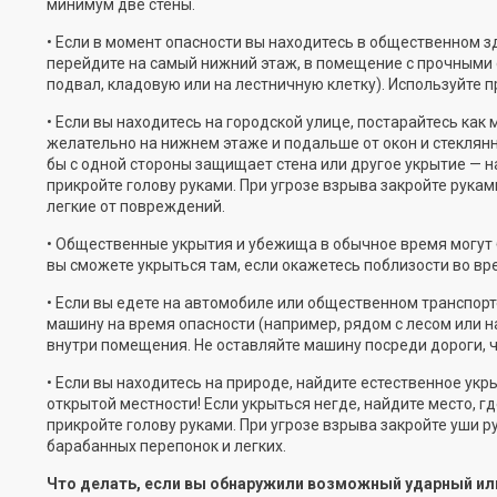
минимум две стены.
• Если в момент опасности вы находитесь в общественном зд
перейдите на самый нижний этаж, в помещение с прочными с
подвал, кладовую или на лестничную клетку). Используйте п
• Если вы находитесь на городской улице, постарайтесь к
желательно на нижнем этаже и подальше от окон и стеклянн
бы с одной стороны защищает стена или другое укрытие — на
прикройте голову руками. При угрозе взрыва закройте рука
легкие от повреждений.
• Общественные укрытия и убежища в обычное время могут 
вы сможете укрыться там, если окажетесь поблизости во вр
• Если вы едете на автомобиле или общественном транспорт
машину на время опасности (например, рядом с лесом или н
внутри помещения. Не оставляйте машину посреди дороги, 
• Если вы находитесь на природе, найдите естественное укры
открытой местности! Если укрыться негде, найдите место, г
прикройте голову руками. При угрозе взрыва закройте уши 
барабанных перепонок и легких.
Что делать, если вы обнаружили возможный ударный и