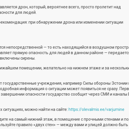
вляется дрон, который, вероятнее всего, просто пролетит над
асности для людей.
рекомендация: при обнаружении дрона или изменении ситуации
тся непосредственной — то есть находящийся в воздушном простр
авляет прямую опасность для людей в данном районе — передаетс
 включены сирены.
ближайшем помещении, желательно на нижнем этаже и за нескольк
ют государственные учреждения, например Силы обороны Эстонии 
подробная информация о ситуации может появиться не сразу. Пер
 завершении опасности государство сообщит через СМИ и каналы 
х ситуациях, можно найти на сайте:
https://olevalmis.ee/varjumine
ейдите на самый нижний этаж, в помещение с прочными стенами и 
пользуйте правило «двух стен» — между вами и улицей должно быть