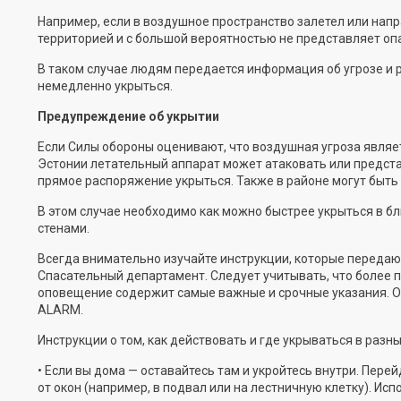
Например, если в воздушное пространство залетел или напра
территорией и с большой вероятностью не представляет оп
В таком случае людям передается информация об угрозе и 
немедленно укрыться.
Предупреждение об укрытии
Если Силы обороны оценивают, что воздушная угроза являе
Эстонии летательный аппарат может атаковать или предст
прямое распоряжение укрыться. Также в районе могут быть
В этом случае необходимо как можно быстрее укрыться в 
стенами.
Всегда внимательно изучайте инструкции, которые переда
Спасательный департамент. Следует учитывать, что более 
оповещение содержит самые важные и срочные указания. О
ALARM.
Инструкции о том, как действовать и где укрываться в разны
• Если вы дома — оставайтесь там и укройтесь внутри. Пер
от окон (например, в подвал или на лестничную клетку). Ис