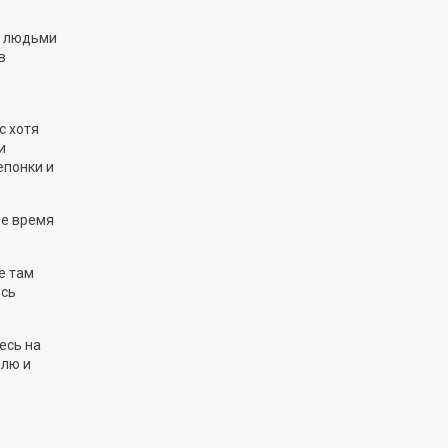
ми людьми
в
с хотя
и
епонки и
ое время
е там
есь
есь на
млю и