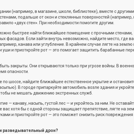
ании (например, в магазине, школе, библиотеке), вместе с други
тенами, подальше от окон и стеклянных поверхностей (например, 
равило «двух стен». При необходимости помогите другим.
ак можно быстрее найти ближайшее помещение с прочными стенами,
ых фасадов. Если зайти внутрь невозможно, найдите место, где ва
пример, канава или углубление. В крайнем случае лягте на землю 
ми уши и приоткройте рот — это помогает защитить барабанные пер
быть закрыты. Они открываются только при угрозе войны. В военн
емя опасности.
е по шоссе, найдите ближайшее естественное укрытие и остановит
асыпью). В городе припаркуйте автомобиль возле здания и укройт
чтобы не мешать движению экстренных служб.
тие — канаву, насыпь, густой лес — и укройтесь за ним. Не оставайт
де вас хотя бы с одной стороны защищает препятствие, лягте на зе
руками и приоткройте рот — это поможет снизить риск повреждения
ли разведывательный дрон?