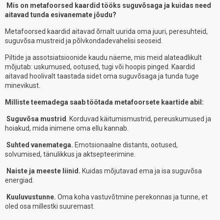
Mis on metafoorsed kaardid tööks suguvõsaga ja kuidas need
aitavad tunda esivanemate jõudu?
Metafoorsed kaardid aitavad õrnalt uurida oma juuri, peresuhteid,
suguvõsa mustreid ja põlvkondadevahelisi seoseid.
Piltide ja assotsiatsioonide kaudu näeme, mis meid alateadlikult
mõjutab: uskumused, ootused, tugi või hoopis pinged. Kaardid
aitavad hoolivalt taastada sidet oma suguvõsaga ja tunda tuge
minevikust.
Milliste teemadega saab töötada metafoorsete kaartide abil:
Suguvõsa mustrid
. Korduvad käitumismustrid, pereuskumused ja
hoiakud, mida inimene oma ellu kannab.
Suhted vanematega.
Emotsionaalne distants, ootused,
solvumised, tänulikkus ja aktsepteerimine.
Naiste ja meeste liinid.
Kuidas mõjutavad ema ja isa suguvõsa
energiad.
Kuuluvustunne.
Oma koha vastuvõtmine perekonnas ja tunne, et
oled osa millestki suuremast.