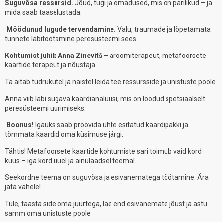
Suguvõsa ressursid.
Jõud, tugi ja omadused, mis on pärilikud – ja
mida saab taaselustada.
Möödunud lugude tervendamine.
Valu, traumade ja lõpetamata
tunnete läbitöötamine peresüsteemi sees.
Kohtumist juhib Anna Zinevitš
– aroomiterapeut, metafoorsete
kaartide terapeut ja nõustaja.
Ta aitab tüdrukutel ja naistel leida tee ressursside ja unistuste poole
Anna viib läbi sügava kaardianalüüsi, mis on loodud spetsiaalselt
peresüsteemi uurimiseks.
Boonus!
Igaüks saab proovida ühte esitatud kaardipakki ja
tõmmata kaardid oma küsimuse järgi.
Tähtis! Metafoorsete kaartide kohtumiste sari toimub vaid kord
kuus – iga kord uuel ja ainulaadsel teemal.
Seekordne teema on suguvõsa ja esivanematega töötamine. Ära
jäta vahele!
Tule, taasta side oma juurtega, lae end esivanemate jõust ja astu
samm oma unistuste poole