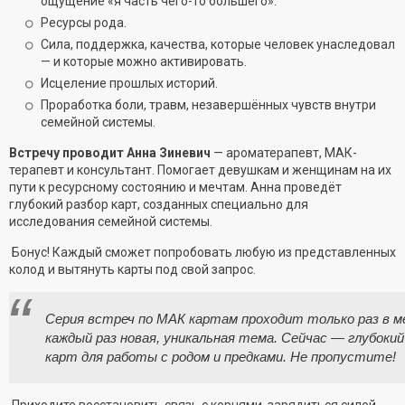
ощущение «я часть чего-то большего».
Ресурсы рода.
Сила, поддержка, качества, которые человек унаследовал
— и которые можно активировать.
Исцеление прошлых историй.
Проработка боли, травм, незавершённых чувств внутри
семейной системы.
Встречу проводит Анна Зиневич
— ароматерапевт, МАК-
терапевт и консультант. Помогает девушкам и женщинам на их
пути к ресурсному состоянию и мечтам. Анна проведёт
глубокий разбор карт, созданных специально для
исследования семейной системы.
Бонус! Каждый сможет попробовать любую из представленных
колод и вытянуть карты под свой запрос.
Серия встреч по МАК картам проходит только раз в 
каждый раз новая, уникальная тема. Сейчас — глубокий
карт для работы с родом и предками. Не пропустите!
Приходите восстановить связь с корнями, зарядиться силой