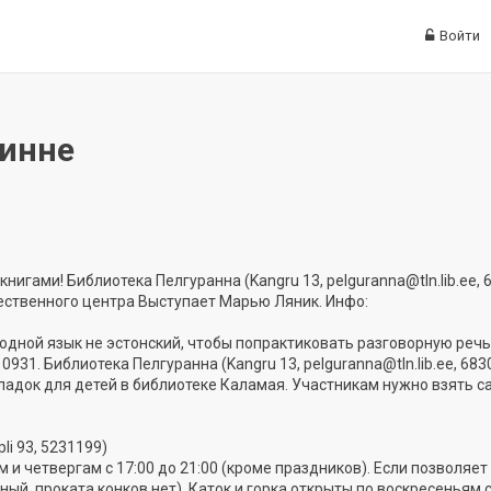
Войти
линне
нигами! Библиотека Пелгуранна (Kangru 13, pelguranna@tln.lib.ee, 
ественного центра Выступает Марью Ляник. Инфо:
родной язык не эстонский, чтобы попрактиковать разговорную речь
0931. Библиотека Пелгуранна (Kangru 13, pelguranna@tln.lib.ee, 683
ладок для детей в библиотеке Каламая. Участникам нужно взять с
li 93, 5231199)
 и четвергам с 17:00 до 21:00 (кроме праздников). Если позволяет
ный, проката конков нет). Каток и горка открыты по воскресеньям с