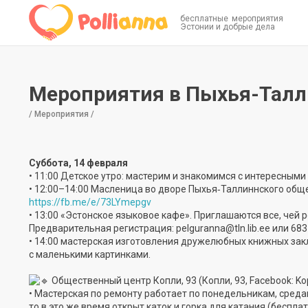
бесплатные мероприятия
Эстонии и добрые дела
Мероприятия в Пыхья-Тал
/ Мероприятия /
Суббота, 14 февраля
• 11:00 Детское утро: мастерим и знакомимся с интересными к
• 12:00–14:00 Масленица во дворе Пыхья‑Таллиннского общ
https://fb.me/e/73LYmepgv
• 13:00 «Эстонское языковое кафе». Приглашаются все, чей 
Предварительная регистрация: pelguranna@tln.lib.ee или 683 
• 14:00 мастерская изготовления дружелюбных книжных зак
с маленькими картинками.
Общественный центр Копли, 93 (Копли, 93, Facebook: Kop
• Мастерская по ремонту работает по понедельникам, средам
то в это же время открыт каток и горка для катания (бесплат