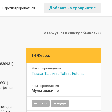
Добавить мероприятие
Зарегистрироваться
вернуться к списку объявлений
14 Февраля
6830931)
Место проведения:
Пыхья-Таллинн, Tallinn, Estonia
.
0931).
Язык проведения:
алфетки
Мультиязычно
встречи
концерт
 погода,
 11 до