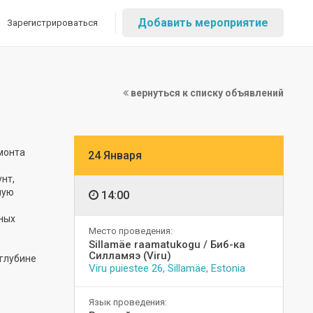
Добавить мероприятие
Зарегистрироваться
вернуться к списку объявлений
монта
24 Января
нт,
ную
14:00
ных
Место проведения:
Sillamäe raamatukogu / Биб-ка
Силламяэ (Viru)
 глубине
Viru puiestee 26, Sillamäe, Estonia
Язык проведения: