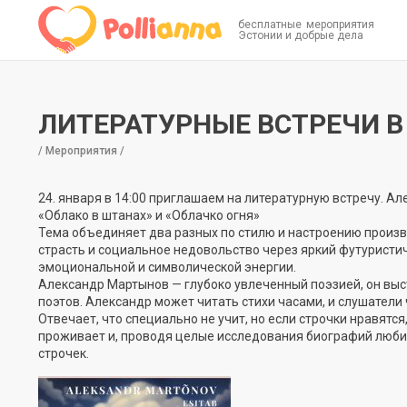
бесплатные мероприятия
Эстонии и добрые дела
ЛИТЕРАТУРНЫЕ ВСТРЕЧИ 
/ Мероприятия /
24. января в 14:00 приглашаем на литературную встречу. А
«Облако в штанах» и «Облачко огня»
Тема объединяет два разных по стилю и настроению произве
страсть и социальное недовольство через яркий футуристич
эмоциональной и символической энергии.
Александр Мартынов — глубоко увлеченный поэзией, он вы
поэтов. Александр может читать стихи часами, и слушатели 
Отвечает, что специально не учит, но если строчки нравятся
проживает и, проводя целые исследования биографий любимы
строчек.