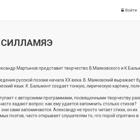
Войти
В СИЛЛАМЯЭ
лександр Мартынов представит творчество В.Маяковского и К.Баль
дения русской поэзии начала XX века. В. Маяковский выражает бу
еский язык. К. Бальмонт создает тонкую, лирическую картину, пол
ступает с авторскими программами, посвященными творчеству раз
часто задают вопрос: как ему удается запомнить столько стихов?
, они сами запоминаются. Александр не просто читает стихи, он их
х поэтов, часто открывает слушателям то, что порой спрятано в