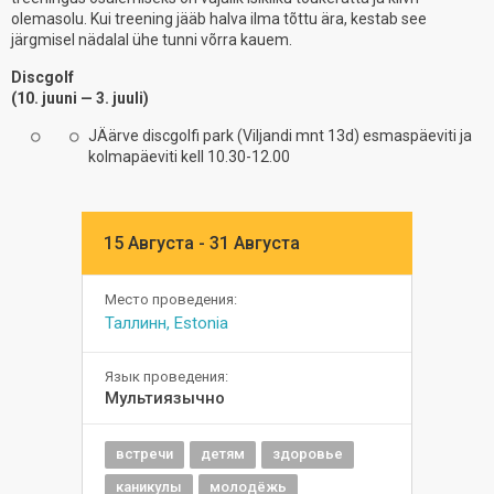
olemasolu. Kui treening jääb halva ilma tõttu ära, kestab see
järgmisel nädalal ühe tunni võrra kauem.
Discgolf
(10. juuni — 3. juuli)
JÄärve discgolfi park (Viljandi mnt 13d) esmaspäeviti ja
kolmapäeviti kell 10.30-12.00
15 Августа - 31 Августа
Место проведения:
Таллинн, Estonia
Язык проведения:
Мультиязычно
встречи
детям
здоровье
каникулы
молодёжь