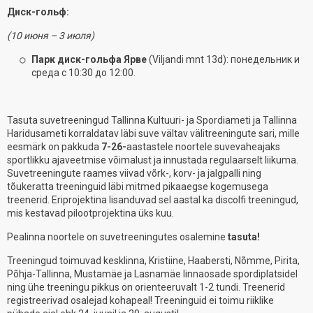
Диск-гольф:
(10 июня – 3 июля)
Парк диск-гольфа Ярве
(Viljandi mnt 13d): понедельник и
среда с 10:30 до 12:00.
Tasuta suvetreeningud Tallinna Kultuuri- ja Spordiameti ja Tallinna
Haridusameti korraldatav läbi suve vältav välitreeningute sari, mille
eesmärk on pakkuda
7-26-
aastastele noortele suvevaheajaks
sportlikku ajaveetmise võimalust ja innustada regulaarselt liikuma.
Suvetreeningute raames viivad võrk-, korv- ja jalgpalli ning
tõukeratta treeninguid läbi mitmed pikaaegse kogemusega
treenerid. Eriprojektina lisanduvad sel aastal ka discolfi treeningud,
mis kestavad pilootprojektina üks kuu.
Pealinna noortele on suvetreeningutes osalemine
tasuta!
Treeningud toimuvad kesklinna, Kristiine, Haabersti, Nõmme, Pirita,
Põhja-Tallinna, Mustamäe ja Lasnamäe linnaosade spordiplatsidel
ning ühe treeningu pikkus on orienteeruvalt 1-2 tundi. Treenerid
registreerivad osalejad kohapeal! Treeninguid ei toimu riiklike