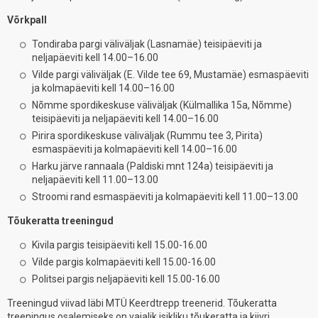
Võrkpall
Tondiraba pargi väliväljak (Lasnamäe) teisipäeviti ja
neljapäeviti kell 14.00–16.00
Vilde pargi väliväljak (E. Vilde tee 69, Mustamäe) esmaspäeviti
ja kolmapäeviti kell 14.00–16.00
Nõmme spordikeskuse väliväljak (Külmallika 15a, Nõmme)
teisipäeviti ja neljapäeviti kell 14.00–16.00
Pirira spordikeskuse väliväljak (Rummu tee 3, Pirita)
esmaspäeviti ja kolmapäeviti kell 14.00–16.00
Harku järve rannaala (Paldiski mnt 124a) teisipäeviti ja
neljapäeviti kell 11.00–13.00
Stroomi rand esmaspäeviti ja kolmapäeviti kell 11.00–13.00
Tõukeratta treeningud
Kivila pargis teisipäeviti kell 15.00-16.00
Vilde pargis kolmapäeviti kell 15.00-16.00
Politsei pargis neljapäeviti kell 15.00-16.00
Treeningud viivad läbi MTÜ Keerdtrepp treenerid. Tõukeratta
treeningus osalemiseks on vajalik isikliku tõukeratta ja kiivri