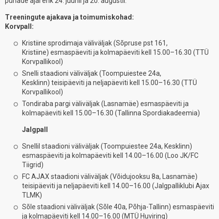
pühade ajal ehk 24. juunil ja 20. augustil.
Treeningute ajakava ja toimumiskohad:
Korvpall:
Kristiine sprodimaja väliväljak (Sõpruse pst 161,
Kristiine) esmaspäeviti ja kolmapäeviti kell 15.00–16.30 (TTÜ
Korvpallikool)
Snelli staadioni väliväljak (Toompuiestee 24a,
Kesklinn) teisipäeviti ja neljapäeviti kell 15.00–16.30 (TTÜ
Korvpallikool)
Tondiraba pargi väliväljak (Lasnamäe) esmaspäeviti ja
kolmapäeviti kell 15.00–16.30 (Tallinna Spordiakadeemia)
Jalgpall
SnelliI staadioni väliväljak (Toompuiestee 24a, Kesklinn)
esmaspäeviti ja kolmapäeviti kell 14.00–16.00 (Loo JK/FC
Tiigrid)
FC AJAX staadioni väliväljak (Võidujooksu 8a, Lasnamäe)
teisipäeviti ja neljapäeviti kell 14.00–16.00 (Jalgpalliklubi Ajax
TLMK)
Sõle staadioni väliväljak (Sõle 40a, Põhja-Tallinn) esmaspäeviti
ja kolmapäeviti kell 14.00–16.00 (MTÜ Huviring)