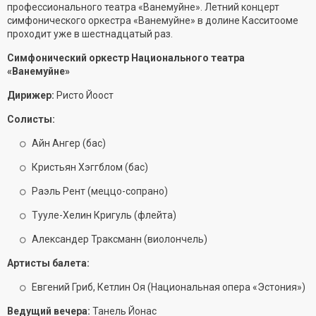
профессионального театра «Ванемуйне». Летний концерт
симфонического оркестра «Ванемуйне» в долине Касситооме
проходит уже в шестнадцатый раз.
Симфонический оркестр Национального театра
«Ванемуйне»
Дирижер:
Ристо Йоост
Солисты:
Айн Ангер (бас)
Кристьян Хэггблом (бас)
Раэль Рент (меццо-сопрано)
Тууле-Хелин Кригуль (флейта)
Александер Траксманн (виолончель)
Артисты балета:
Евгений Гриб, Кетлин Оя (Национальная опера «Эстония»)
Ведущий вечера:
Танель Йонас