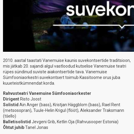
2010. aastal taastati Vanemuise kaunis suvekontsertide traditsioon,
mis jätkab 20. sajandi algul vastloodud kutselise Vanemuise teatri
rüpes sündinud suviste aiakontsertide tava. Vanemuise
Sümfooniaorkestri suvekontsert toimub Kassitoome orus juba
kuueteistkümnendat korda.
Rahvusteatri Vanemuine Sümfooniaorkester
Dirigent
Risto Joost
Solistid
Ain Anger (bass), Kristjan Häggblom (bass), Rael Rent
(metsosopran), Tuule-Helin Krigul (flööt), Aleksander Traksmann
(tšello)
Balletisolistid
Jevgeni Grib, Ketlin Oja (Rahvusooper Estonia)
Õhtut juhib
Tanel Jonas