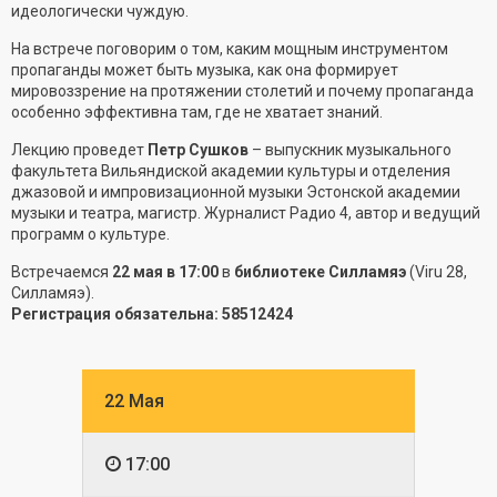
идеологически чуждую.
На встрече поговорим о том, каким мощным инструментом
пропаганды может быть музыка, как она формирует
мировоззрение на протяжении столетий и почему пропаганда
особенно эффективна там, где не хватает знаний.
Лекцию проведет
Петр Сушков
– выпускник музыкального
факультета Вильяндиской академии культуры и отделения
джазовой и импровизационной музыки Эстонской академии
музыки и театра, магистр. Журналист Радио 4, автор и ведущий
программ о культуре.
Встречаемся
22 мая в 17:00
в
библиотеке Силламяэ
(Viru 28,
Силламяэ).
Регистрация обязательна: 58512424
22 Мая
17:00