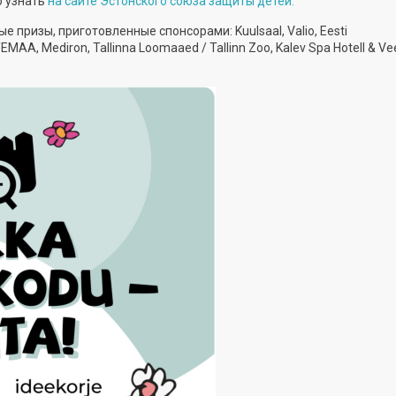
о узнать
на сайте Эстонского союза защиты детей.
 призы, приготовленные спонсорами: Kuulsaal, Valio, Eesti
AA, Mediron, Tallinna Loomaaed / Tallinn Zoo, Kalev Spa Hotell & V