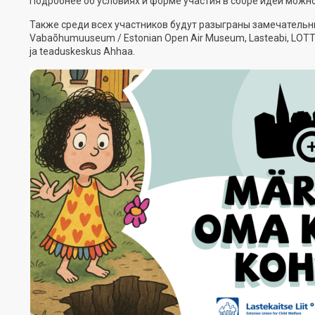
Подробнее об условиях и форме участия в сборе идей можн
Также среди всех участников будут разыграны замечательные
Vabaõhumuuseum / Estonian Open Air Museum, Lasteabi, LOTTEM
ja teaduskeskus Ahhaa.