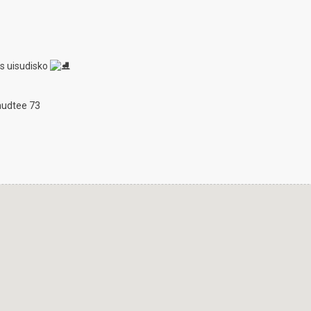
s uisudisko
audtee 73