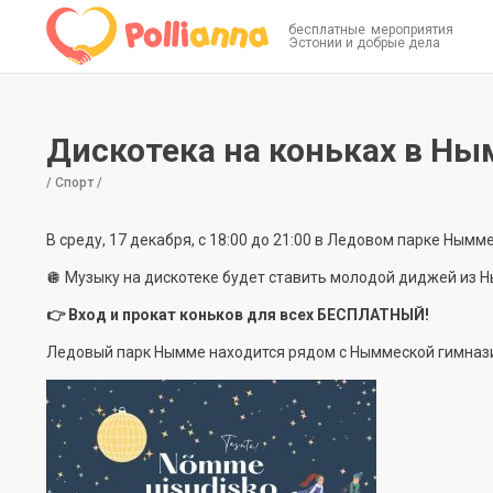
бесплатные мероприятия
Эстонии и добрые дела
Дискотека на коньках в Н
/ Спорт /
В среду, 17 декабря, с 18:00 до 21:00 в Ледовом парке Нымм
🪩 Музыку на дискотеке будет ставить молодой диджей из 
👉 Вход и прокат коньков для всех БЕСПЛАТНЫЙ!
Ледовый парк Нымме находится рядом с Ныммеской гимназие