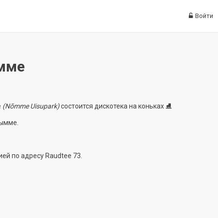
Войти
ымме
е
(Nõmme Uisupark)
состоится дискотека на коньках ⛸️
Нымме.
й по адресу Raudtee 73.