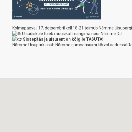
Kolmapäeval, 17. detsembril kell 18-21 toimub Nõmme Uisupargi
Uisudiskole tuleb muusikat mängima noor Nõmme DJ.
Sissepääs ja uisurent on kõigile TASUTA!
Nõmme Uisupark asub Nõmme gümnaasiumi kõrval aadressil R