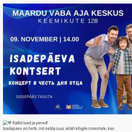
Kallid isad ja pered!
Isadepäev on hetk, mil öelda suur aitäh kõigile meestele, kes