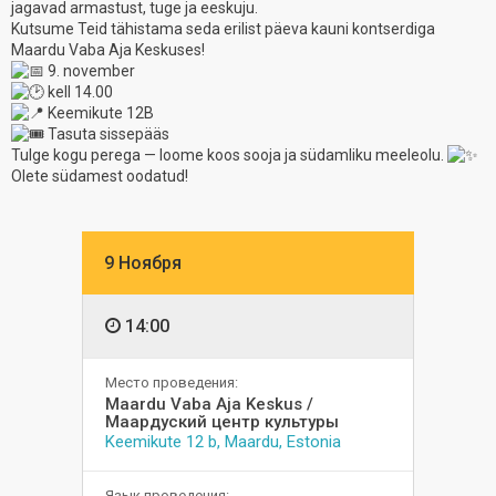
jagavad armastust, tuge ja eeskuju.
Kutsume Teid tähistama seda erilist päeva kauni kontserdiga
Maardu Vaba Aja Keskuses!
9. november
kell 14.00
Keemikute 12B
Tasuta sissepääs
Tulge kogu perega — loome koos sooja ja südamliku meeleolu.
Olete südamest oodatud!
9 Ноября
14:00
Место проведения:
Maardu Vaba Aja Keskus /
Маардуский центр культуры
Keemikute 12 b, Maardu, Estonia
Язык проведения: