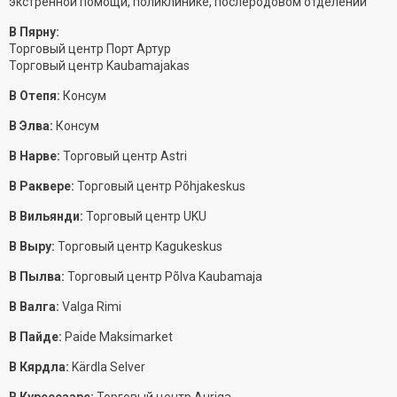
экстренной помощи, поликлинике, послеродовом отделении
В Пярну:
Торговый центр Порт Артур
Торговый центр Kaubamajakas
В Отепя:
Консум
В Элва:
Консум
В Нарве:
Торговый центр Astri
В Раквере:
Торговый центр Põhjakeskus
В Вильянди:
Торговый центр UKU
В Выру:
Торговый центр Kagukeskus
В Пылва:
Торговый центр Põlva Kaubamaja
В Валга:
Valga Rimi
В Пайде:
Paide Maksimarket
В Кярдла:
Kärdla Selver