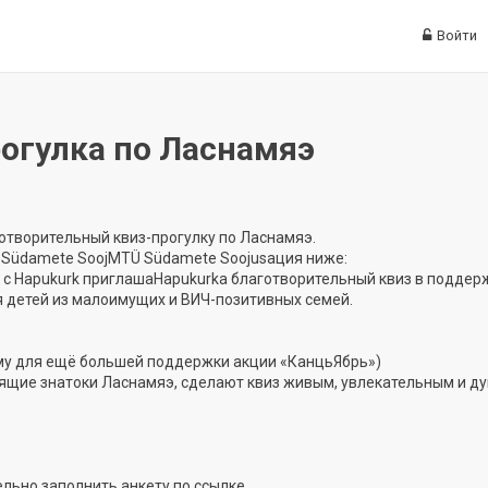
Войти
огулка по Ласнамяэ
готворительный квиз-прогулку по Ласнамяэ.
Ü Südamete SoojMTÜ Südamete Soojusация ниже:
 с Hapukurk приглашаHapukurkа благотворительный квиз в поддер
 детей из малоимущих и ВИЧ-позитивных семей.
умму для ещё большей поддержки акции «КанцьЯбрь»)
оящие знатоки Ласнамяэ, сделают квиз живым, увлекательным и д
ельно заполнить анкету по ссылке