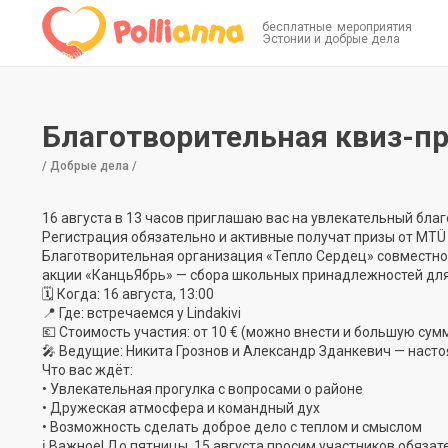
бесплатные мероприятия
Эстонии и добрые дела
Благотворительная квиз-пр
/ Добрые дела /
16 августа в 13 часов приглашаю вас на увлекательный бла
Регистрация обязательно и активные получат призы от MT
Благотворительная организация «Тепло Сердец» совместно
акции «КанцьЯбрь» — сбора школьных принадлежностей для
🗓 Когда: 16 августа, 13:00
📍 Где: встречаемся у Lindakivi
💶 Стоимость участия: от 10 € (можно внести и большую с
🎤 Ведущие: Никита Грознов и Александр Зданкевич — наст
Что вас ждёт:
• Увлекательная прогулка с вопросами о районе
• Дружеская атмосфера и командный дух
• Возможность сделать доброе дело с теплом и смыслом
ℹ Важное! До пятницы, 15 августа просим участников обязат