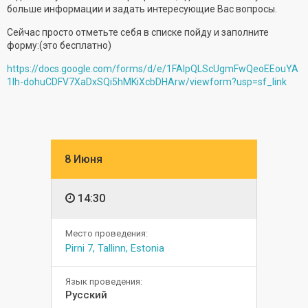
больше информации и задать интересующие Вас вопросы.
Сейчас просто отметьте себя в списке пойду и заполните
форму:(это бесплатно)
https://docs.google.com/forms/d/e/1FAIpQLScUgmFwQeoEEouYA
1lh-dohuCDFV7XaDxSQi5hMKiXcbDHArw/viewform?usp=sf_link
8 Июня
14:30
Место проведения:
Pirni 7, Tallinn, Estonia
Язык проведения:
Русский