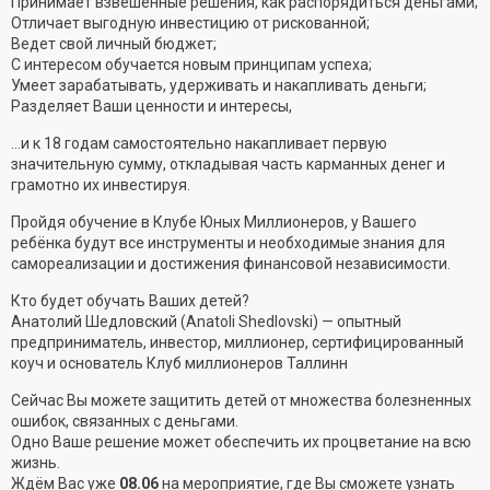
Принимает взвешенные решения, как распорядиться деньгами;
Отличает выгодную инвестицию от рискованной;
Ведет свой личный бюджет;
С интересом обучается новым принципам успеха;
Умеет зарабатывать, удерживать и накапливать деньги;
Разделяет Ваши ценности и интересы,
…и к 18 годам самостоятельно накапливает первую
значительную сумму, откладывая часть карманных денег и
грамотно их инвестируя.
Пройдя обучение в Клубе Юных Миллионеров, у Вашего
ребёнка будут все инструменты и необходимые знания для
самореализации и достижения финансовой независимости.
Кто будет обучать Ваших детей?
Анатолий Шедловский (Anatoli Shedlovski) — опытный
предприниматель, инвестор, миллионер, сертифицированный
коуч и основатель Клуб миллионеров Таллинн
Сейчас Вы можете защитить детей от множества болезненных
ошибок, связанных с деньгами.
Одно Ваше решение может обеспечить их процветание на всю
жизнь.
Ждём Вас уже
08.06
на мероприятие, где Вы сможете узнать