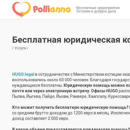
бесплатные мероприятия
Эстонии и добрые дела
Бесплатная юридическая к
/ Услуги /
HUGO.legal
в сотрудничестве с Министерством юстиции ока
воспользовались около 60 000 человек. Благодаря госуда
нуждающихся бесплатны.
Юридическую помощь можно полу
почте или через электронную встречу. Офисы HUGO
распол
Пылва, Йыгева, Пайде, Йыхви, Раквере, Хаапсалу, Курессаар
Кто может получить бесплатную юридическую помощь?
со средним брутто-доходом до 1200 евро в месяц. Исключе
доход составляет 2 000 евро.
В каком объеме предоставляется юридическая помощь?