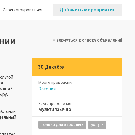
Добавить мероприятие
Зарегистрироваться
онии
вернуться к списку объявлений
30 Декабря
услугой
Место проведения:
ля
ронной
Эстония
ыру,
Язык проведения:
Мультиязычно
Эстонии
едельный
только для взрослых
услуги
сплатно.