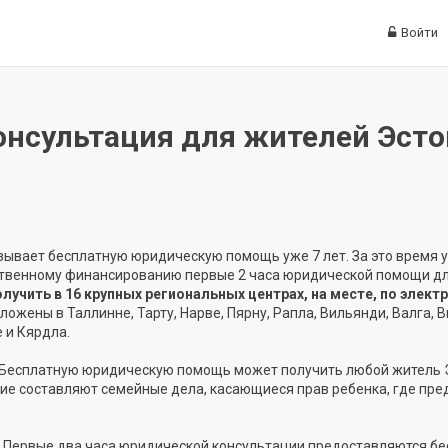
Войти
онсультация для жителей Эст
зывает бесплатную юридическую помощь уже 7 лет. За это время 
рственному финансированию первые 2 часа юридической помощи д
чить в 16 крупных региональных центрах, на месте, по элект
ожены в Таллинне, Тарту, Нарве, Пярну, Рапла, Вильянди, Валга, В
е и Кярдла.
Бесплатную юридическую помощь может получить любой житель 
ние составляют семейные дела, касающиеся прав ребенка, где пр
Первые два часа юридической консультации предоставляются бе