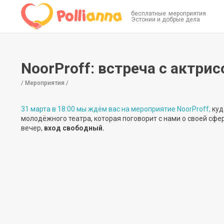
бесплатные мероприятия
Эстонии и добрые дела
NoorProff: встреча с актри
/ Мероприятия /
31 марта в 18:00 мы ждём вас на мероприятие NoorProff,
куд
молодёжного театра, которая поговорит с нами о своей сфер
вечер,
вход свободный.