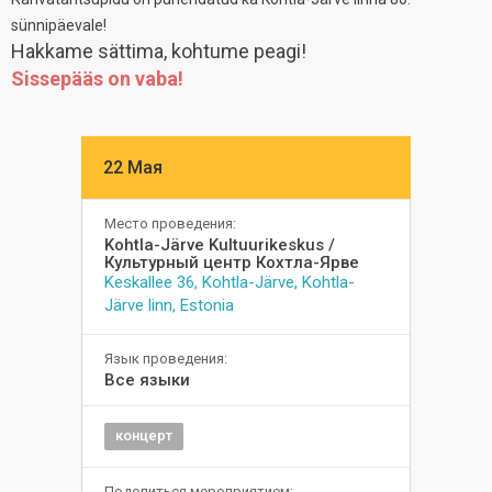
sünnipäevale!
Hakkame sättima, kohtume peagi!
Sissepääs on vaba!
22 Мая
Место проведения:
Kohtla-Järve Kultuurikeskus /
Культурный центр Кохтла-Ярве
Keskallee 36, Kohtla-Järve, Kohtla-
Järve linn, Estonia
Язык проведения:
Все языки
концерт
Поделиться мероприятием: