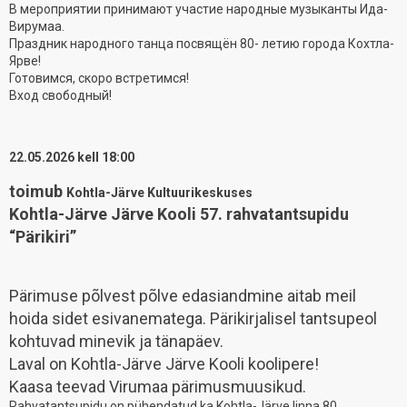
В мероприятии принимают участие народные музыканты Ида-
Вирумаа.
Праздник народного танца посвящён 80- летию города Кохтла-
Ярве!
Готовимся, скоро встретимся!
Вход свободный!
22.05.2026 kell 18:00
toimub
Kohtla-Järve Kultuurikeskuses
Kohtla-Järve Järve Kooli 57. rahvatantsupidu
“Pärikiri”
Pärimuse põlvest põlve edasiandmine aitab meil
hoida sidet esivanematega. Pärikirjalisel tantsupeol
kohtuvad minevik ja tänapäev.
Laval on Kohtla-Järve Järve Kooli koolipere!
Kaasa teevad Virumaa pärimusmuusikud.
Rahvatantsupidu on pühendatud ka Kohtla-Järve linna 80.