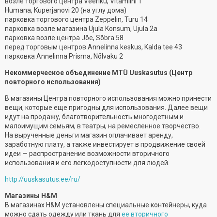
возле торгового центра Veeriku, Vitamiini 1
Humana, Kuperjanovi 20 (на углу дома)
парковка торгового центра Zeppelin, Turu 14
парковка возле магазина Ujula Konsum, Ujula 2a
парковка возле центра Jõe, Sõbra 58
перед торговым центров Annelinna keskus, Kalda tee 43
парковка Annelinna Prisma, Nõlvaku 2
Некоммерческое объединение MTÜ Uuskasutus (Центр
повторного использования)
В магазины Центра повторного использования можно принести
вещи, которые еще пригодны для использования. Далее вещи
идут на продажу, благотворительность многодетным и
малоимущим семьям, в театры, на ремесленное творчество.
На вырученные деньги магазин оплачивает аренду,
заработную плату, а также инвестирует в продвижение своей
идеи — распространение возможности вторичного
использования и его легкодоступности для людей.
http://uuskasutus.ee/ru/
Магазины H&M
В магазинах H&M установлены специальные контейнеры, куда
можно сдать одежду или ткань для
ее вторичного